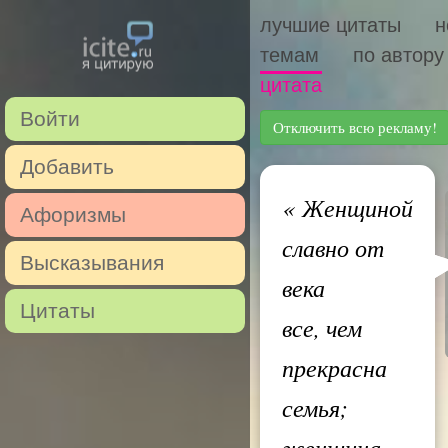
лучшие цитаты
н
темам
по автору
цитата
Войти
Отключить всю рекламу!
Добавить
«
Женщиной
Афоризмы
славно от
Высказывания
века
Цитаты
все, чем
прекрасна
семья;
женщина —