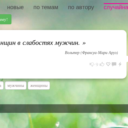
новые
по темам
по автору
случайна
аму!
нщин в слабостях мужчин.
»
Вольтер (Франсуа-Мари Аруэ)
9
а
мужчины
женщины