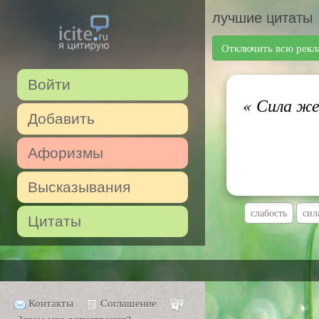
лучшие цитаты
Отключить всю рекл
Войти
«
Сила же
Добавить
Афоризмы
Высказывания
слабость
сил
Цитаты
Контакты
Соглашение