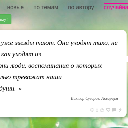
новые
по темам
по автору
случайна
аму!
 уже звезды тают. Они уходят тихо, не
 как уходят из
ни люди, воспоминания о которых
олью тревожат наши
 души.
»
Виктор Суворов. Аквариум
0