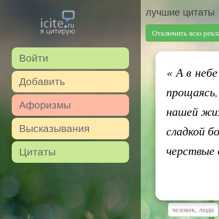
лучшие цитаты
Отключить всю рекл
Войти
«
А в небе
Добавить
прощаясь,
Афоризмы
нашей жиз
Высказывания
сладкой б
черствые
Цитаты
человек, люди