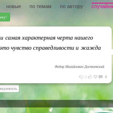
новые
по темам
по автору
случайна
аму!
 самая характерная черта нашего
это чувство справедливости и жажда
Федор Михайлович Достоевский
3
ведливость