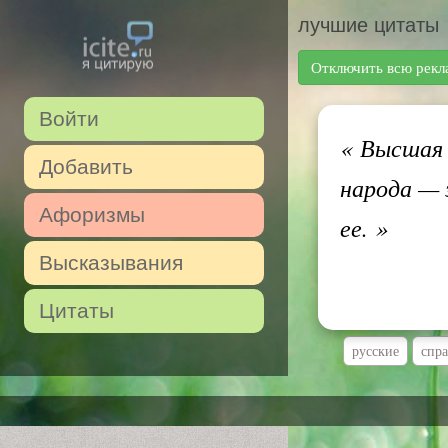
лучшие цитаты
Отключить всю рекл
Войти
«
Высшая и
Добавить
народа — 
Афоризмы
ее.
»
Высказывания
Цитаты
русские
спра