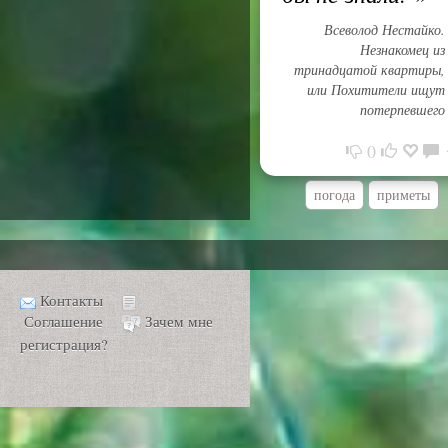
Всеволод Нестайко.
Незнакомец из
тринадцатой квартиры,
или Похитители ищут
потерпевшего
0
погода
приметы
Контакты
Соглашение
Зачем мне
регистрация?