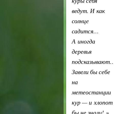
куры себя
ведут. И как
солнце
садится…
А иногда
деревья
подсказывают
Завели бы себе
на
метеостанции
кур — и хлопот
бы не знали!
»