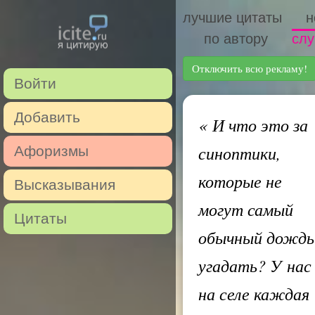
лучшие цитаты
н
по автору
слу
Отключить всю рекламу!
Войти
Добавить
«
И что это за
синоптики,
Афоризмы
которые не
Высказывания
могут самый
Цитаты
обычный дождь
угадать? У нас
на селе каждая