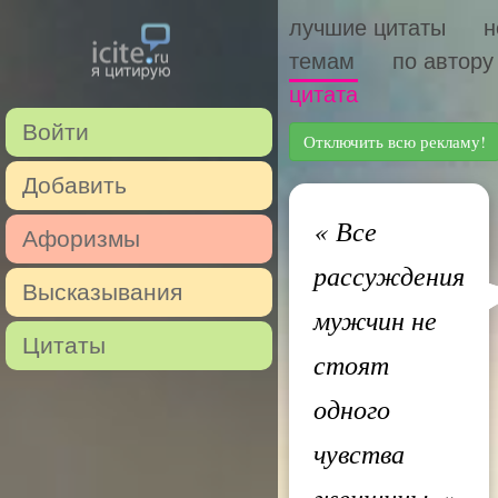
лучшие цитаты
н
темам
по автору
цитата
Войти
Отключить всю рекламу!
Добавить
«
Все
Афоризмы
рассуждения
Высказывания
мужчин не
Цитаты
стоят
одного
чувства
женщины.
»