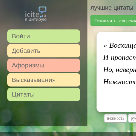
лучшие цитаты
Отключить всю рекл
Войти
«
Восхища
Добавить
И пропаст
Афоризмы
Но, навер
Высказывания
Нежность
Цитаты
нежность
ру