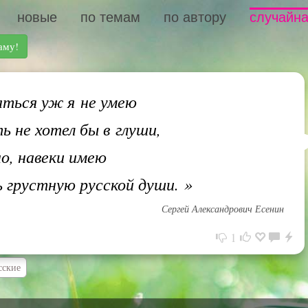
новые
по темам
по автору
случайна
аму!
ться уж я не умею
ь не хотел бы в глуши,
но, навеки имею
 грустную русской души.
»
Сергей Александрович Есенин
1
сские