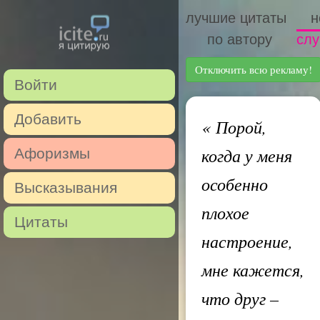
лучшие цитаты
н
по автору
слу
Отключить всю рекламу!
Войти
Добавить
«
Порой,
когда у меня
Афоризмы
особенно
Высказывания
плохое
Цитаты
настроение,
мне кажется,
что друг –