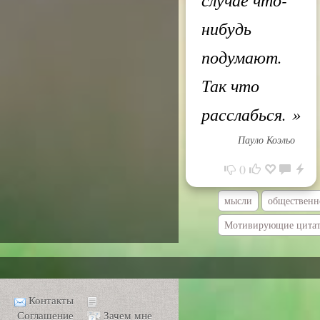
нибудь
подумают.
Так что
расслабься.
»
Пауло Коэльо
0
мысли
общественн
Мотивирующие цита
Контакты
Соглашение
Зачем мне