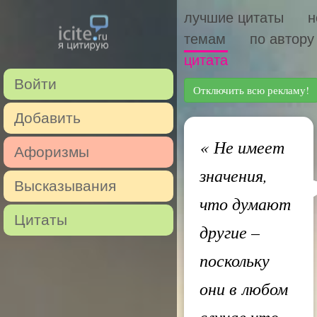
лучшие цитаты
н
темам
по автору
цитата
Войти
Отключить всю рекламу!
Добавить
«
Не имеет
Афоризмы
значения,
Высказывания
что думают
Цитаты
другие –
поскольку
они в любом
случае что-