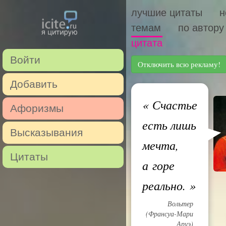
лучшие цитаты
н
темам
по автору
цитата
Войти
Отключить всю рекламу!
Добавить
«
Счастье
Афоризмы
есть лишь
Высказывания
мечта,
Цитаты
а горе
реально.
»
Вольтер
(Франсуа-Мари
Аруэ)