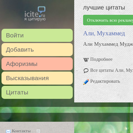
лучшие цитаты
Отключить всю реклам
Али, Мухаммед
Войти
Али Мухаммед Муджав
Добавить
Подробнее
Афоризмы
Все цитаты Али, Му
Высказывания
Редактировать
Цитаты
Контакты