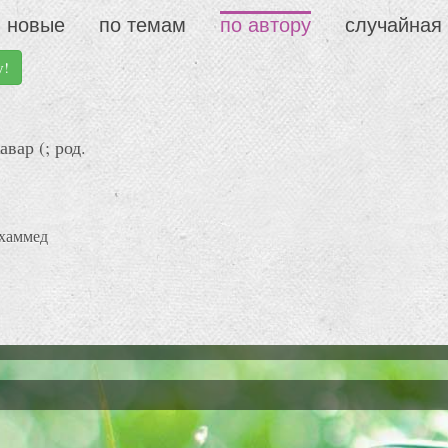
новые
по темам
по автору
случайная
у!
ар (; род.
хаммед