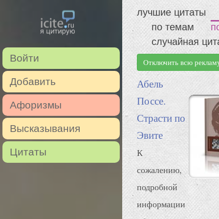
лучшие цитаты
по темам
п
случайная цит
Войти
Отключить всю реклам
Добавить
Абель
Поссе.
Афоризмы
Страсти по
Высказывания
Эвите
Цитаты
К
сожалению,
подробной
информации