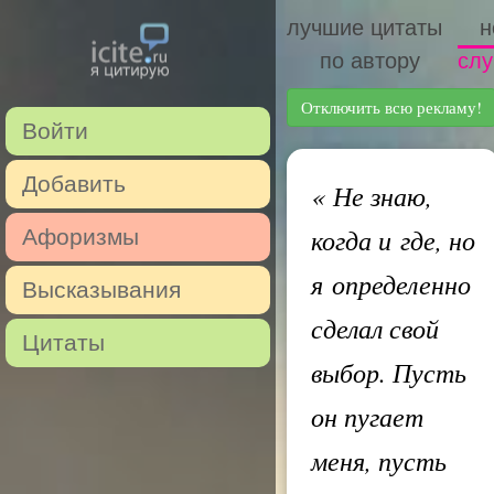
лучшие цитаты
н
по автору
слу
Отключить всю рекламу!
Войти
Добавить
«
Не знаю,
когда и где, но
Афоризмы
я определенно
Высказывания
сделал свой
Цитаты
выбор. Пусть
он пугает
меня, пусть