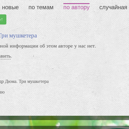
новые
по темам
по автору
случайная
у!
Три мушкетера
ной информации об этом авторе у нас нет.
авить
.
др Дюма. Три мушкетера
ию