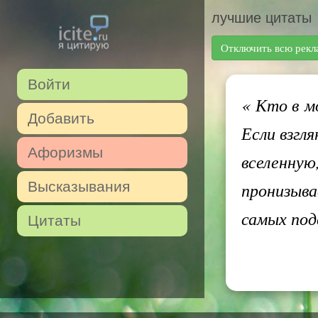
лучшие цитаты
Отключить всю рекл
Войти
«
Кто в мо
Добавить
Если взгл
Афоризмы
вселенную
Высказывания
пронизыва
самых под
Цитаты