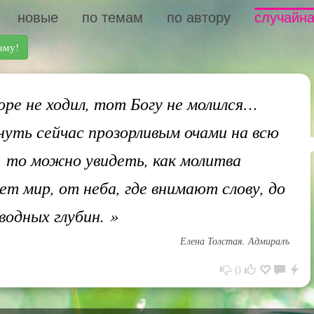
новые
по темам
по автору
случайна
аму!
ре не ходил, тот Богу не молился…
януть сейчас прозорливым очами на всю
, то можно увидеть, как молитва
ет мир, от неба, где внимают слову, до
водных глубин.
»
Елена Толстая. Адмиралъ
0