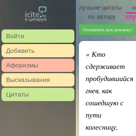
лучшие цитаты
н
по автору
слу
Отключить всю рекламу!
Войти
Добавить
«
Кто
сдерживает
Афоризмы
пробудившийся
Высказывания
гнев, как
Цитаты
сошедшую с
пути
колесницу,