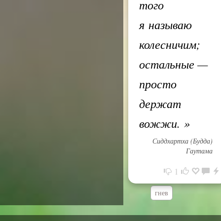
того
я называю
колесничим;
остальные —
просто
держат
вожжи.
»
Сиддхартха (Будда)
Гаутама
1
гнев