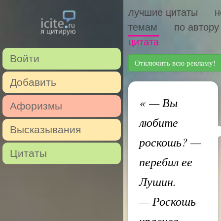
лучшие цитаты
н
темам
по автору
цитата
Войти
Отключить всю рекламу!
Добавить
«
— Вы
Афоризмы
любите
Высказывания
роскошь? —
Цитаты
перебил ее
Лушин.
— Роскошь
красива, —