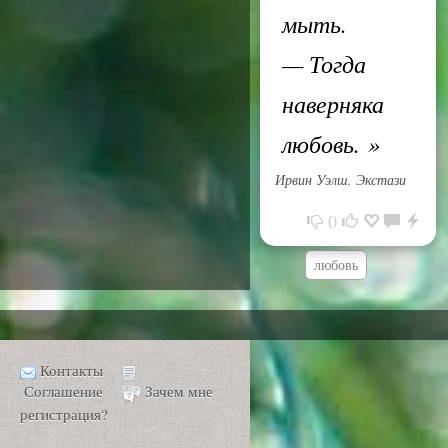
мыть.
— Тогда
наверняка
любовь.
»
Ирвин Уэлш. Экстази
0
любовь
Контакты
Соглашение
Зачем мне
регистрация?