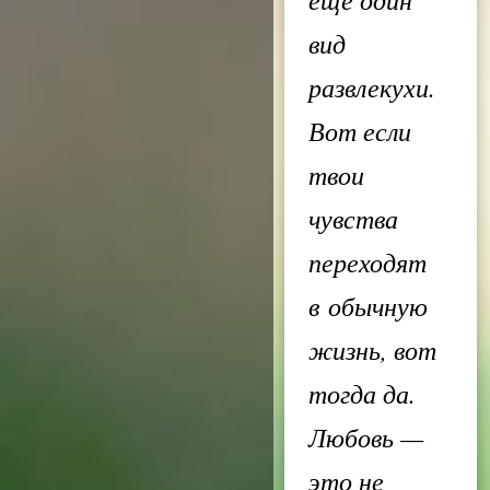
вид
развлекухи.
Вот если
твои
чувства
переходят
в обычную
жизнь, вот
тогда да.
Любовь —
это не