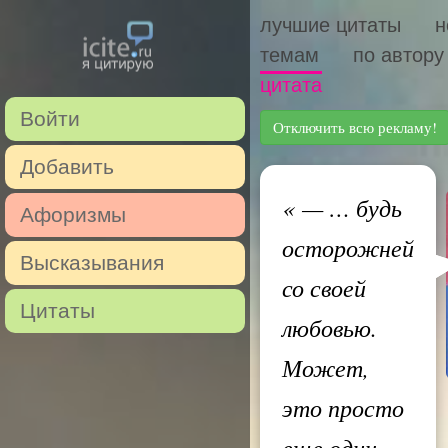
лучшие цитаты
н
темам
по автору
цитата
Войти
Отключить всю рекламу!
Добавить
«
— … будь
Афоризмы
осторожней
Высказывания
со своей
Цитаты
любовью.
Может,
это просто
еще один