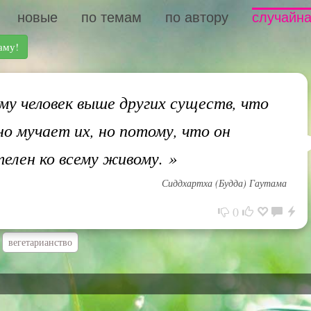
новые
по темам
по автору
случайна
аму!
у человек выше других существ, что
но мучает их, но потому, что он
елен ко всему живому.
»
Сиддхартха (Будда) Гаутама
0
вегетарианство