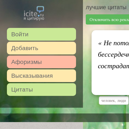
лучшие цитаты
Отключить всю рекл
Войти
«
Не потом
Добавить
бессердеч
Афоризмы
сострадат
Высказывания
Цитаты
человек, люди