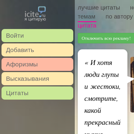
лучшие цитаты
н
темам
по автору
цитата
Войти
Отключить всю рекламу!
Добавить
«
И хотя
Афоризмы
люди глупы
Высказывания
и жестоки,
Цитаты
смотрите,
какой
прекрасный
нынче