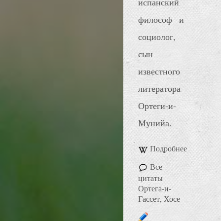
испанский
философ и
социолог,
сын
известного
литератора
Ортеги-и-
Мунийа.
Подробнее
Все
цитаты
Ортега-и-
Гассет, Хосе