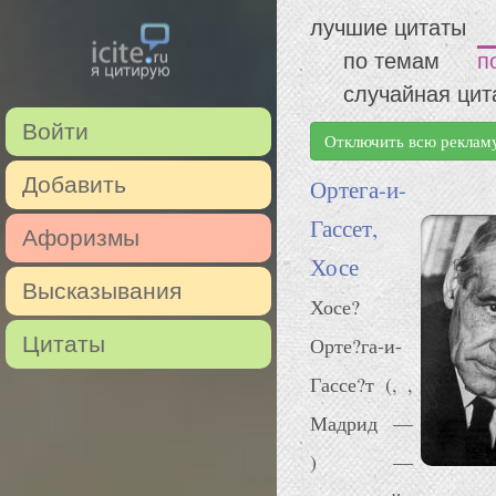
лучшие цитаты
по темам
п
случайная цит
Войти
Отключить всю реклам
Добавить
Ортега-и-
Гассет,
Афоризмы
Хосе
Высказывания
Хосе?
Цитаты
Орте?га-и-
Гассе?т (, ,
Мадрид —
) —