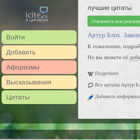
лучшие цитаты
Отключить всю реклам
Артур Блох. Зако
Войти
К сожалению, подроб
Добавить
Но вы можете её
доб
Афоризмы
Подробнее
Высказывания
Все цитаты Артур Б
Добавить информац
Цитаты