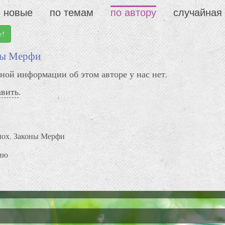
новые
по темам
по автору
случайная
у!
ны Мерфи
ной информации об этом авторе у нас нет.
авить
.
лох. Законы Мерфи
ию