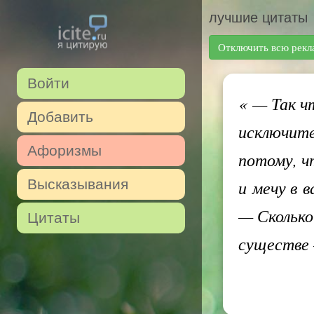
лучшие цитаты
Отключить всю рекл
Войти
«
— Так чт
Добавить
исключите
Афоризмы
потому, ч
Высказывания
и мечу в 
— Сколько
Цитаты
существе 