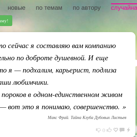
новые
по темам
по автору
случайна
аму!
о сейчас я составляю вам компанию
льно по доброте душевной. И еще
то я — подхалим, карьерист, подлиза
ваши любимчики.
 пороков в одном-единственном живом
— вот это я понимаю, совершенство.
»
Макс Фрай. Тайна Клуба Дубовых Листьев
0