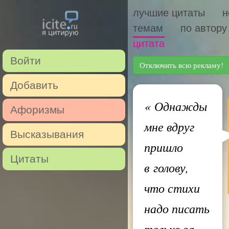
лучшие цитаты
н
темам
по автору
цитата
Войти
Отключить всю рекламу!
Добавить
«
Однажды
Афоризмы
мне вдруг
Высказывания
пришло
Цитаты
в голову,
что стихи
надо писать
только за