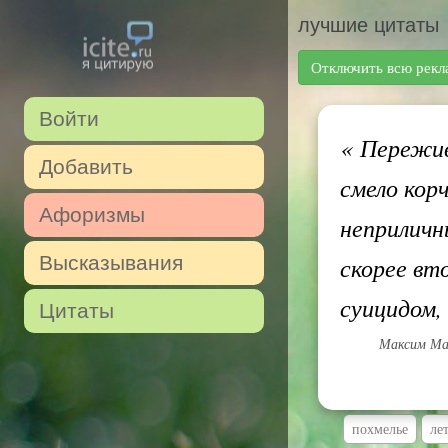
лучшие цитаты
Отключить всю рекл
Войти
«
Переживш
Добавить
смело кор
Афоризмы
неприличн
Высказывания
скорее вт
суицидом,
Цитаты
Максим Мал
похмелье
ле