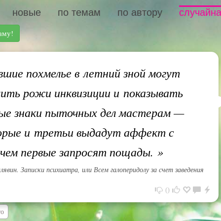
новые
по темам
по автору
случайна
аму!
ие похмелье в летний зной могут
чить рожи инквизиции и показывать
ые знаки пыточных дел мастерам —
орые и третьи выдадут аффект с
 чем первые запросят пощады.
»
явин. Записки психиатра, или Всем галоперидолу за счет заведения
0
то