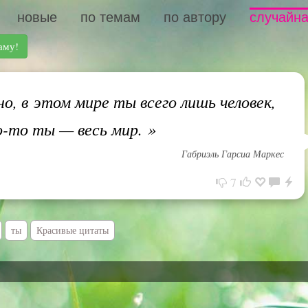
новые
по темам
по автору
случайна
аму!
, в этом мире ты всего лишь человек,
го-то ты — весь мир.
»
Габриэль Гарсиа Маркес
7
ты
Красивые цитаты