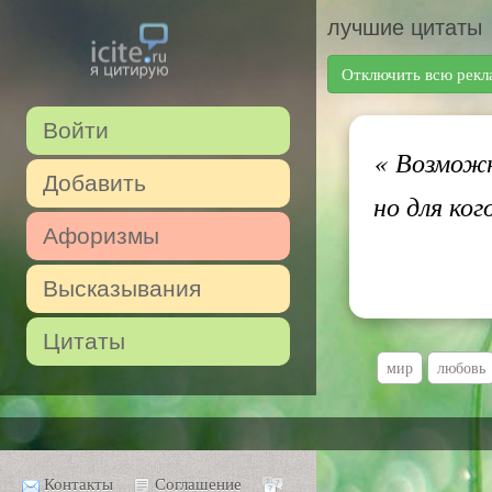
лучшие цитаты
Отключить всю рекл
Войти
«
Возможно
Добавить
но для ко
Афоризмы
Высказывания
Цитаты
мир
любовь
Контакты
Соглашение