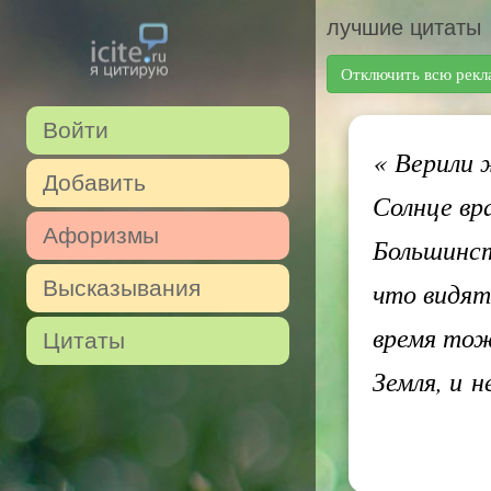
лучшие цитаты
Отключить всю рекл
Войти
«
Верили ж
Добавить
Солнце вр
Афоризмы
Большинст
Высказывания
что видят
время тож
Цитаты
Земля, и 