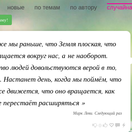
новые
по темам
по автору
случайна
аму!
е мы раньше, что Земля плоская, что
ащается вокруг нас, а не наоборот.
во людей довольствуются верой в то,
. Настанет день, когда мы поймём, что
е движется, что оно вращается, как
не перестаёт расширяться
»
Марк Леви. Следующий раз
0