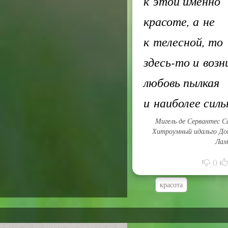
к этой именно
красоте, а не
к телесной, то
здесь-то и воз
любовь пылкая
и наиболее сил
Мигель де Сервантес С
Хитроумный идальго До
Лам
0
красота