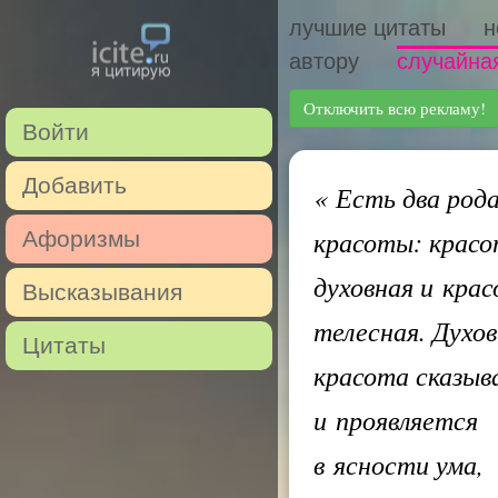
лучшие цитаты
н
автору
случайна
Отключить всю рекламу!
Войти
Добавить
«
Есть два род
красоты: крас
Афоризмы
духовная и кра
Высказывания
телесная. Духо
Цитаты
красота сказыв
и проявляется
в ясности ума,