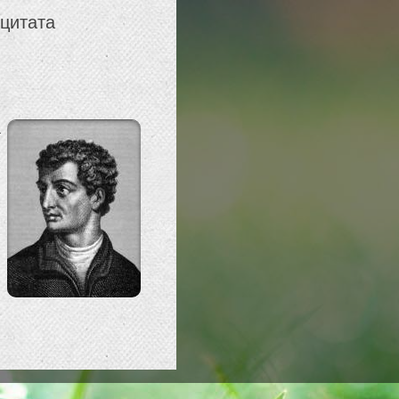
 цитата
—
й