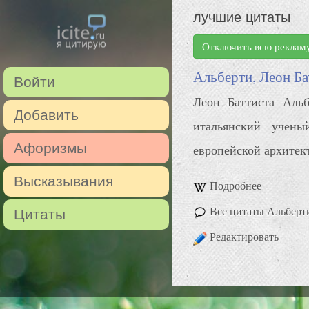
лучшие цитаты
Отключить всю реклам
Альберти, Леон Ба
Войти
Леон Баттиста Аль
Добавить
итальянский учены
Афоризмы
европейской архитек
Высказывания
Подробнее
Все цитаты Альберти
Цитаты
Редактировать