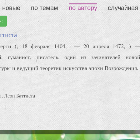
новые
по темам
по автору
случайная
у!
ттиста
берти (; 18 февраля 1404, — 20 апреля 1472, ) 
й, гуманист, писатель, один из зачинателей ново
туры и ведущий теоретик искусства эпохи Возрождения.
, Леон Баттиста