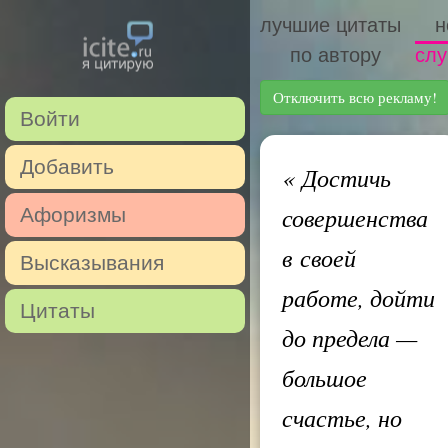
лучшие цитаты
н
по автору
слу
Отключить всю рекламу!
Войти
Добавить
«
Достичь
совершенства
Афоризмы
в своей
Высказывания
работе, дойти
Цитаты
до предела —
большое
счастье, но