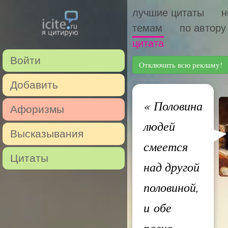
лучшие цитаты
н
темам
по автору
цитата
Войти
Отключить всю рекламу!
Добавить
«
Половина
Афоризмы
людей
Высказывания
смеется
Цитаты
над другой
половиной,
и обе
равно