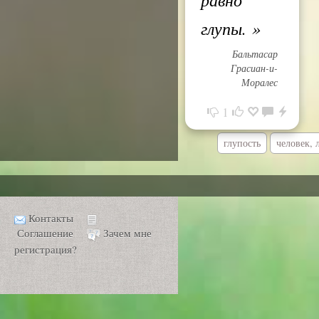
глупы.
»
Бальтасар
Грасиан-и-
Моралес
1
глупость
человек, 
Контакты
Соглашение
Зачем мне
регистрация?