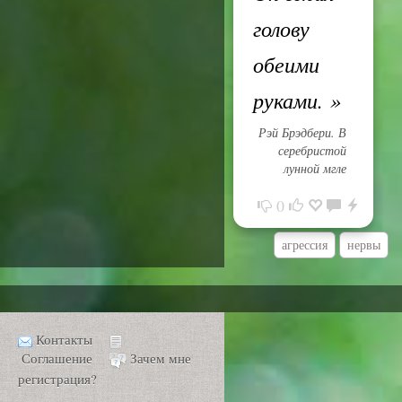
голову
обеими
руками.
»
Рэй Брэдбери. В
серебристой
лунной мгле
0
агрессия
нервы
Контакты
Соглашение
Зачем мне
регистрация?