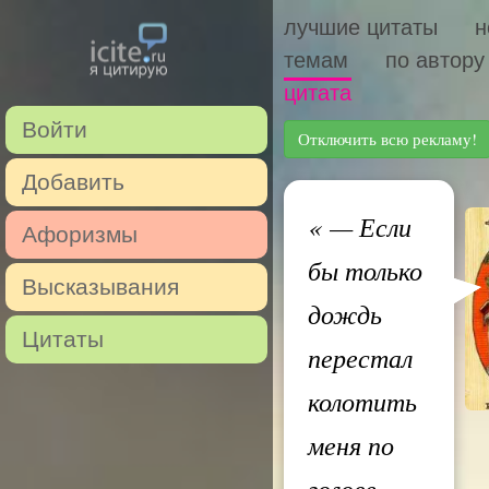
лучшие цитаты
н
темам
по автору
цитата
Войти
Отключить всю рекламу!
Добавить
«
— Если
Афоризмы
бы только
Высказывания
дождь
Цитаты
перестал
колотить
меня по
голове, —