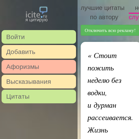
лучшие цитаты
н
по автору
слу
Отключить всю рекламу!
Войти
Добавить
«
Стоит
пожить
Афоризмы
неделю без
Высказывания
водки,
Цитаты
и дурман
рассеивается.
Жизнь