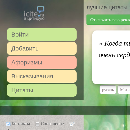
лучшие цитаты
Отключить всю рекл
Войти
«
Когда ты
Добавить
очень сер
Афоризмы
Высказывания
Цитаты
ругань
Моти
Контакты
Соглашение