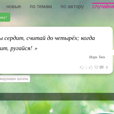
новые
по темам
по автору
случайна
аму!
 сердит, считай до четырёх; когда
дит, ругайся!
»
Марк Твен
1
вирующие цитаты