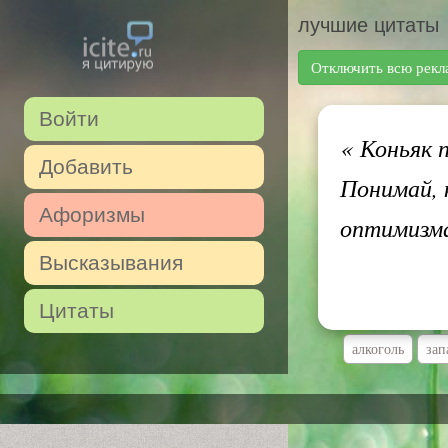
лучшие цитаты
Отключить всю рекл
Войти
«
Коньяк п
Добавить
Понимай, 
Афоризмы
оптимизм
Высказывания
Цитаты
алкоголь
зап