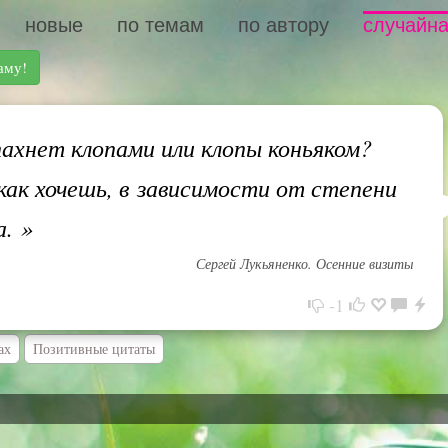
новые
по темам
по автору
случайна
аму!
ахнет клопами или клопы коньяком?
как хочешь, в зависимости от степени
а.
»
Сергей Лукьяненко. Осенние визиты
-1
ах
Позитивные цитаты