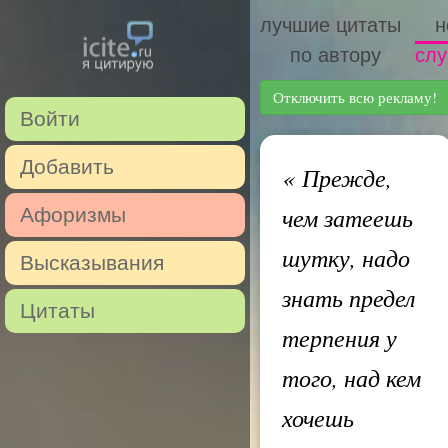
лучшие цитаты
н
по автору
слу
Отключить всю рекламу!
Войти
Добавить
«
Прежде,
чем затеешь
Афоризмы
шутку, надо
Высказывания
знать предел
Цитаты
терпения у
того, над кем
хочешь