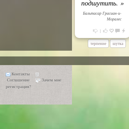
подшутить.
»
Бальтасар Грасиан-и-
Моралес
1
терпение
шутка
Контакты
Соглашение
Зачем мне
регистрация?