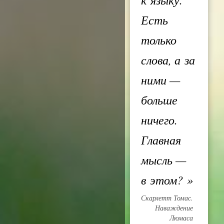
Есть
только
слова, а за
ними —
больше
ничего.
Главная
мысль —
в этом?
»
Скарлетт Томас.
Наваждение
Люмаса