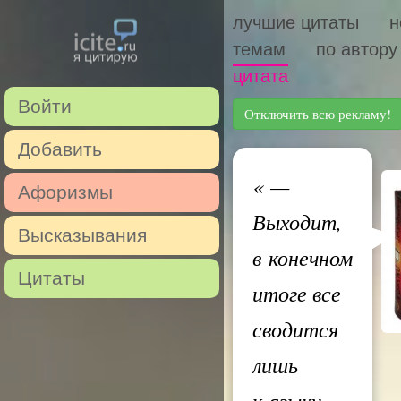
лучшие цитаты
н
темам
по автору
цитата
Войти
Отключить всю рекламу!
Добавить
«
—
Афоризмы
Выходит,
Высказывания
в конечном
Цитаты
итоге все
сводится
лишь
к языку.