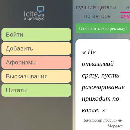
лучшие цитаты
н
по автору
слу
Отключить всю рекламу!
Войти
Добавить
«
Не
отказывай
Афоризмы
сразу, пусть
Высказывания
разочарование
Цитаты
приходит по
капле.
»
Бальтасар Грасиан-и-
Моралес