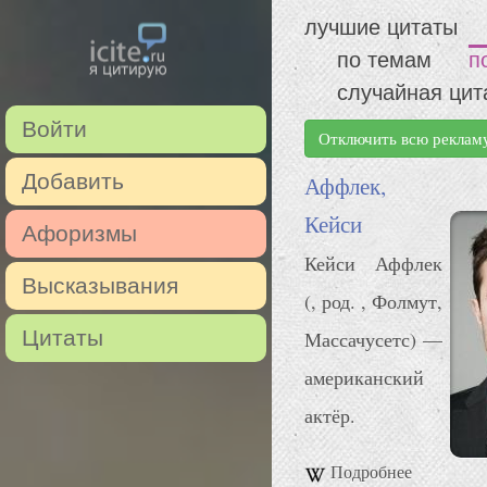
лучшие цитаты
по темам
п
случайная цит
Войти
Отключить всю реклам
Добавить
Аффлек,
Кейси
Афоризмы
Кейси Аффлек
Высказывания
(, род. , Фолмут,
Цитаты
Массачусетс) —
американский
актёр.
Подробнее