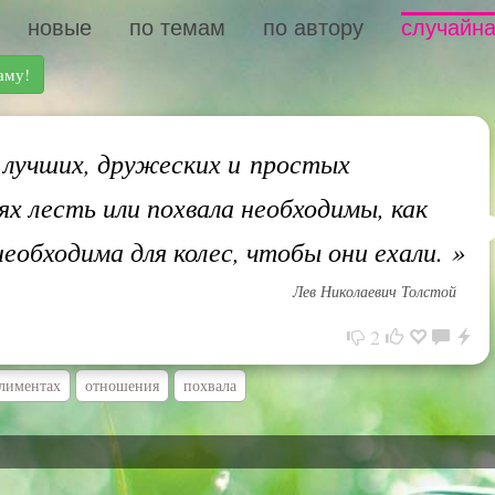
новые
по темам
по автору
случайна
аму!
лучших, дружеских и простых
х лесть или похвала необходимы, как
необходима для колес, чтобы они ехали.
»
Лев Николаевич Толстой
2
лиментах
отношения
похвала