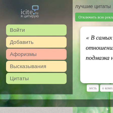
лучшие цитаты
Отключить всю рекл
Войти
«
В самых 
Добавить
отношения
Афоризмы
подмазка 
Высказывания
Цитаты
лесть
о комп