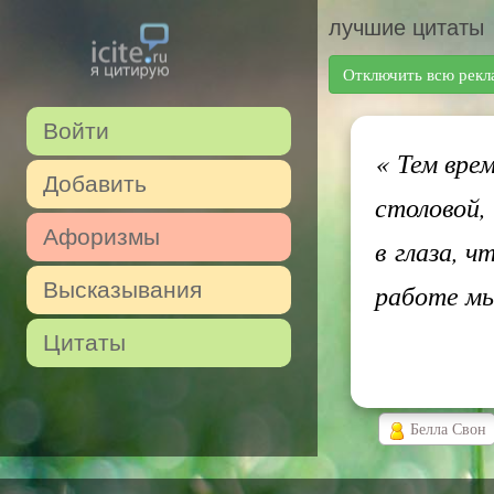
лучшие цитаты
Отключить всю рекл
Войти
«
Тем врем
Добавить
столовой,
Афоризмы
в глаза, ч
Высказывания
работе м
Цитаты
Белла Свон