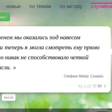
новые
по темам
по автору
случайна
аму!
енем мы оказались под навесом
 и теперь я могла смотреть ему прямо
то никак не способствовало четкой
ысли.
»
Стефани Майер. Сумерки
0
мысли