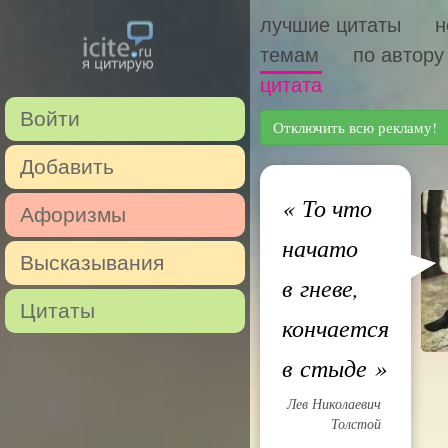
лучшие цитаты
н
темам
по автору
цитата
Войти
Отключить всю рекламу!
Добавить
«
То что
Афоризмы
начато
Высказывания
в гневе,
Цитаты
кончается
в стыде
»
Лев Николаевич
Толстой