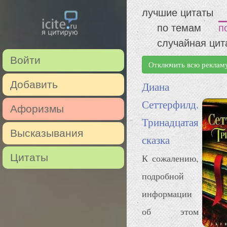
лучшие цитаты
по темам
п
случайная цит
Войти
Отключить всю реклам
Добавить
Диана
Сеттерфилд.
Афоризмы
Тринадцатая
Высказывания
сказка
Цитаты
К сожалению,
подробной
информации
об этом