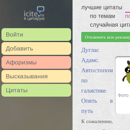
лучшие цитаты
по темам
п
случайная цит
Войти
Отключить всю реклам
Добавить
Дуглас
Адамс.
Афоризмы
Автостопом
Высказывания
по
галактике.
Цитаты
Опять в
путь
К сожалению,