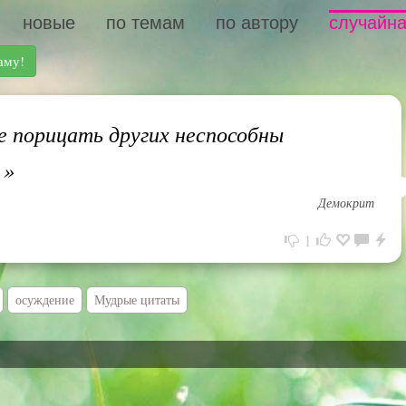
новые
по темам
по автору
случайна
аму!
 порицать других неспособны
.
»
Демокрит
1
осуждение
Мудрые цитаты