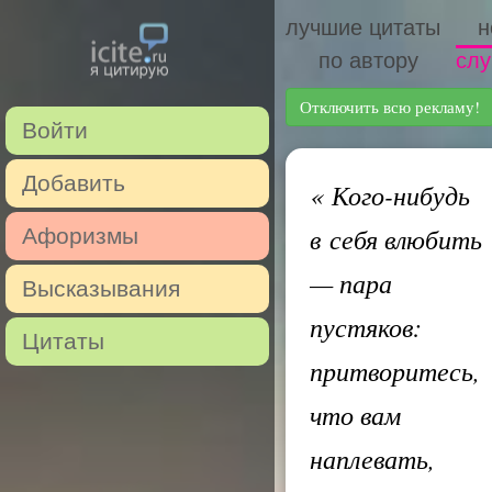
лучшие цитаты
н
по автору
слу
Отключить всю рекламу!
Войти
Добавить
«
Кого-нибудь
в себя влюбить
Афоризмы
— пара
Высказывания
пустяков:
Цитаты
притворитесь,
что вам
наплевать,