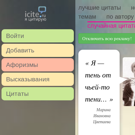
лучшие цитаты
н
темам
по автору
случайная цитат
Войти
Отключить всю рекламу!
Добавить
«
Я —
Афоризмы
тень от
Высказывания
чьей-то
Цитаты
тени…
»
Марина
Ивановна
Цветаева