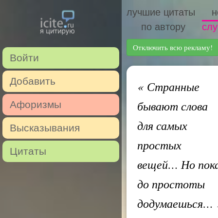
лучшие цитаты
н
по автору
слу
Отключить всю рекламу!
Войти
Добавить
«
Странные
бывают слова
Афоризмы
для самых
Высказывания
простых
Цитаты
вещей… Но пок
до простоты
додумаешься…