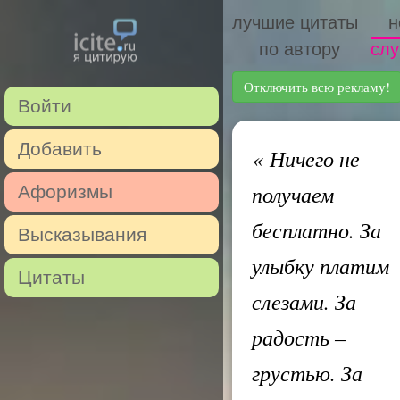
лучшие цитаты
н
по автору
слу
Отключить всю рекламу!
Войти
Добавить
«
Ничего не
получаем
Афоризмы
бесплатно. За
Высказывания
улыбку платим
Цитаты
слезами. За
радость –
грустью. За