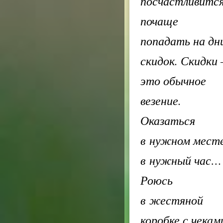
посчастливитс
почаще
попадать на дн
скидок. Скидки 
это обычное
везение.
Оказаться
в нужном мест
в нужный час…
Роюсь
в жестяной
коробке с чекам