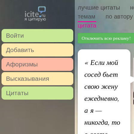
лучшие цитаты
н
темам
по автору
цитата
Войти
Отключить всю рекламу!
Добавить
«
Если мой
Афоризмы
сосед бьет
Высказывания
свою жену
Цитаты
ежедневно,
а я —
никогда, то
в свете